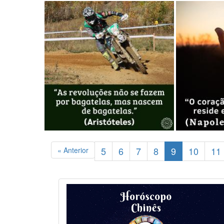
5
6
7
8
9
10
11
« Anterior