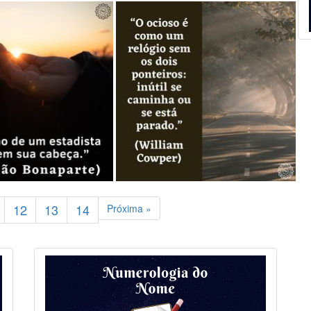
12
13
14
Próxima »