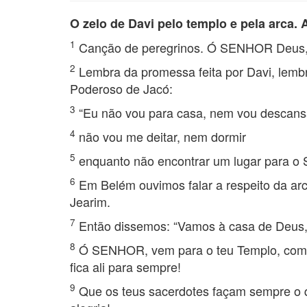
O zelo de Davi pelo templo e pela arca.
1
Canção de peregrinos. Ó SENHOR Deus, l
2
Lembra da promessa feita por Davi, lembr
Poderoso de Jacó:
3
“Eu não vou para casa, nem vou descans
4
não vou me deitar, nem dormir
5
enquanto não encontrar um lugar para o
6
Em Belém ouvimos falar a respeito da ar
Jearim.
7
Então dissemos: “Vamos à casa de Deus, 
8
Ó SENHOR, vem para o teu Templo, com a 
fica ali para sempre!
9
Que os teus sacerdotes façam sempre o qu