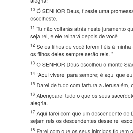
alegria!
10
Ó SENHOR Deus, fizeste uma promessa ao 
escolheste.
11
Tu não voltarás atrás neste juramento qu
seja rei, e ele reinará depois de você.
12
Se os filhos de você forem fiéis à minh
os filhos deles sempre serão reis. ”
13
O SENHOR Deus escolheu o monte Sião; e
14
“Aqui viverei para sempre; é aqui que eu 
15
Darei de tudo com fartura a Jerusalém, d
16
Abençoarei tudo o que os seus sacerdotes
alegria.
17
Aqui farei com que um descendente de D
sejam reis os descendentes desse rei escol
18
Farei com que os seus inimigos fiquem 