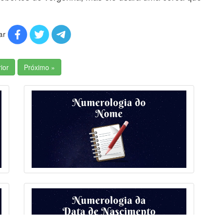
ar
ior
Próximo »